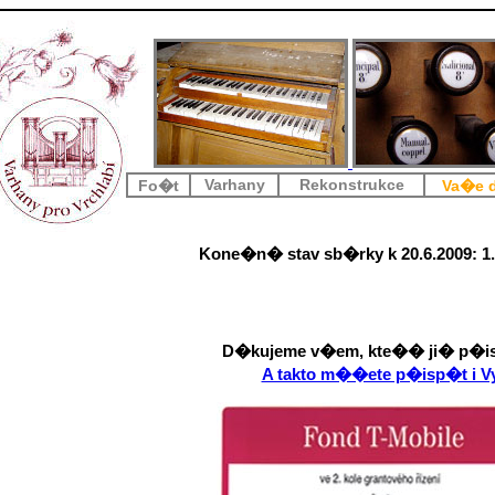
Varhany
Rekonstrukce
Fo�t
Va�e d
Kone�n� stav sb�rky k 20.6.2009:
1
D�kujeme v�em, kte�� ji� p�is
A takto m��ete p�isp�t i V