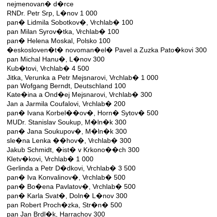
nejmenovan� d�rce
RNDr. Petr Srp, L�nov 1 000
pan� Lidmila Sobotkov�, Vrchlab� 100
pan Milan Syrov�tka, Vrchlab� 100
pan� Helena Moskal, Polsko 100
�eskosloven�t� novoman�el� Pavel a Zuzka Pato�kovi 300
pan Michal Hanu�, L�nov 300
Kub�tovi, Vrchlab� 4 500
Jitka, Verunka a Petr Mejsnarovi, Vrchlab� 1 000
pan Wofgang Berndt, Deutschland 100
Kate�ina a Ond�ej Mejsnarovi, Vrchlab� 300
Jan a Jarmila Coufalovi, Vrchlab� 200
pan� Ivana Korbel��ov�, Horn� Sytov� 500
MUDr. Stanislav Soukup, M�ln�k 300
pan� Jana Soukupov�, M�ln�k 300
sle�na Lenka ��hov�, Vrchlab� 300
Jakub Schmidt, �ist� v Krkono��ch 300
Kletv�kovi, Vrchlab� 1 000
Gerlinda a Petr D�dkovi, Vrchlab� 3 500
pan� Iva Konvalinov�, Vrchlab� 500
pan� Bo�ena Pavlatov�, Vrchlab� 500
pan� Karla Svat�, Doln� L�nov 300
pan Robert Proch�zka, Str�n� 500
pan Jan Brdl�k, Harrachov 300