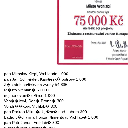
pan Miroslav Klepl, Vrchlab� 1 000
pan Jan Schr�der, Kan�rsk� ostrovy 1 000
Z�statek sb�rky na zvony 54 636
M�sto Vrchlab� 50 000
nejmenovan� d�rce 1 000
Van��kovi, Don� Brann� 300
Vondr��kovi, Vrchlab� 300
pan Prokop Mikul�ek, �st� nad Labem 300
Lada, J�chym a Honza Klimentovi, Vrchlab� 1 000
pan Petr Janus, Vrchlab� 300