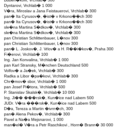
Buben�kovi, Vrchlab� 300
Dyntarovi, Vrchlab� 1 000
V�ra, Miroslav a Jana Feistauerovi, Vrchlab� 300
pan� Ita Cyrusov�, �ist� v Krkono��ch 300
pan� Ita Cyrusov�, �ist� v Krkono��ch 300
sle�na Martina S�dkov�, Vrchlab� 300
sle�na Martina S�dkov�, Vrchlab� 300
pan Christian Schlittenbauer, L�nov 300
pan Christian Schlittenbauer, L�nov 300
pan� L. Joskov�, J. Vrlov� a H. R��i�kov�, Praha 300
Fi�erovi, Vrchlab� 100
Ing. Jan Konvalina, Vrchlab� 1 000
pan Karl Stransky, M�nchen Deutschland 500
Volfov� a Ja�ek, Vrchlab� 300
Radka a Libor �pa�kovi, Vrchlab� 300
Chr�mov� sbor, Vrchlab� 1 000
pan Josef Pi�tora, Vrchlab� 500
P. Stanislav Skalsk�, Vrchlab� 10 000
Ing. Ji�� ���rsk�, Kun�ice nad Labem 500
JUDr. V�ra ���rsk�, Kun�ice nad Labem 500
D�a, Tereza a Martin �ivrn�ch, 300
pan� Alena Pekov�, Vrchlab� 300
Pavel a Na�a Mejsnarovi, 1 000
man�el� V�ra a Petr Raschikovi , Horn� Brann� 30 000