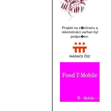
Projekt na z�chranu a
rekonstrukci varhan byl
podpo�en: