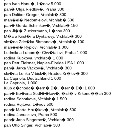
pan Ivan Hanu�, L�nov 5 000
pan� Olga Riedlov�, Praha 300
pan Dalibor Gregor, Vrchlab� 300
man�el� Nedomlelovi, Vrchlab� 500
pan� Gerda Schimkov�, Vrchlab� 150
pan Ji�� Zuckermann, L�nov 300
M�a a Krist�na Dyntarovy, Vrchlab� 300
sle�na Zde�ka Birmanov�, Vrchlab� 100
man�el� Ryplovi, Vrchlab� 1 000
Ludmila a Lubom�r Chv�talovi, Praha 1 000
rodina Kupkova, vrchlab� 1 000
pan Petr Fleisner, Naples-Florida USA 1 000
pan� Jarka Vackov�, Vrchlab� 300
sle�na Lenka Vrbick�, Hradec Kr�lov� 300
La Capriola, Deutschland 1 000
La Capriola, 1 000
Klub d�chodc� �ern� D�l, �ern� D�l 1 000
pan� Bo�ena Sedl��kov�, �ist� v Krkono��ch 300
rodina Sobotkova, Vrchlab� 1 500
rodina Rojtova, L�nov 500
pan� Marta Hru�kov�, Vrchlab� 500
rodina Januszova, Praha 500
pan� Jana Singerov�, Vrchlab� 300
pan Otto Singer, Vrchlab� 300