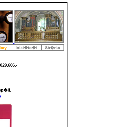
ary
Inici�to�i
Sb�rka
.029.606,-
p�li.
y