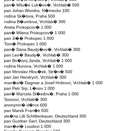
pan� Milu�e Luk�ov�, Vrchlab� 500
pan Johan Wondra, N�mecko 100
rodina Sk�lova, Praha 500
rodina B�umlova, Vrchlab� 300
Aneta Prokopcov� 1 000
pan� Milena Prokopcov� 1 000
pan Ji�� Prokopec 1 000
Tom� Prokopec 1 000
pan� Dana Baudy�ov�, Vrchlab� 300
pan Leo� Baudy�, Vrchlab� 300
pan Bo�ivoj Janda, Vrchlab� 1 000
rodina Nunova, Vrchlab� 1 000
pan Miroslav Hlou�ek, Str�n� 500
pan Jan Hendrych, Vrchlab� 300
man�el� Dagmar a Josef Hrdinovi, Vrchlab� 1 000
pan Petr Srp, L�nov 1 000
pan� Marcela St�edov�, Praha 1 000
Sosnovi, Vrchlab� 300
anonymn� d�rce 600
pan Marek Fran�k 500
sle�na Lilli Schlittenbauer, Deutschland 300
pan Gunther Gerl, Deutschland 300
man�el� Loudovi 1 000