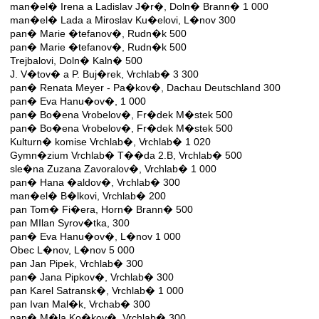
man�el� Irena a Ladislav J�r�, Doln� Brann� 1 000
man�el� Lada a Miroslav Ku�elovi, L�nov 300
pan� Marie �tefanov�, Rudn�k 500
pan� Marie �tefanov�, Rudn�k 500
Trejbalovi, Doln� Kaln� 500
J. V�tov� a P. Buj�rek, Vrchlab� 3 300
pan� Renata Meyer - Pa�kov�, Dachau Deutschland 300
pan� Eva Hanu�ov�, 1 000
pan� Bo�ena Vrobelov�, Fr�dek M�stek 500
pan� Bo�ena Vrobelov�, Fr�dek M�stek 500
Kulturn� komise Vrchlab�, Vrchlab� 1 020
Gymn�zium Vrchlab� T��da 2.B, Vrchlab� 500
sle�na Zuzana Zavoralov�, Vrchlab� 1 000
pan� Hana �aldov�, Vrchlab� 300
man�el� B�lkovi, Vrchlab� 200
pan Tom� Fi�era, Horn� Brann� 500
pan MIlan Syrov�tka, 300
pan� Eva Hanu�ov�, L�nov 1 000
Obec L�nov, L�nov 5 000
pan Jan Pipek, Vrchlab� 300
pan� Jana Pipkov�, Vrchlab� 300
pan Karel Satransk�, Vrchlab� 1 000
pan Ivan Mal�k, Vrchab� 300
pan� M�la Ko�kov�, Vrchlab� 300