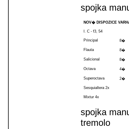
spojka ma
NOV� DISPOZICE VARHA
I. C - f3, 54
Principal
8�
Flauta
8�
Salicional
8�
Octava
4�
Superoctava
2�
Sesquialtera 2x
Mixtur 4x
spojka manu
tremolo