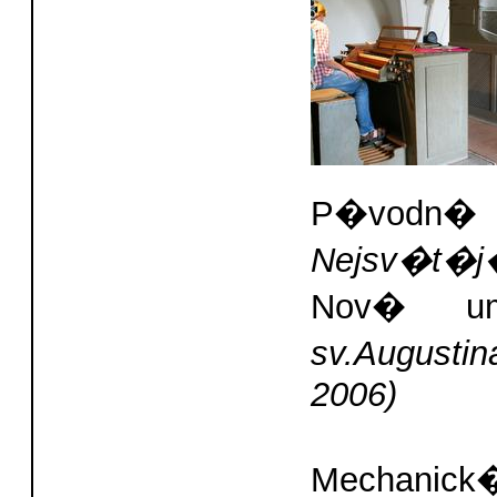
P�vodn
Nejsv�t�j�
Nov� u
sv.Augusti
2006)
Mechanic