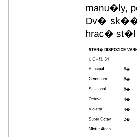
manu�ly, p
Dv� sk��n
hrac� st�l
STAR� DISPOZICE VARH
I. C - f3, 54
Principal
8�
Gemshorn
8�
Salicional
8�
Octava
4�
Violetta
4�
Super Octav
2�
Mixtur 4fach