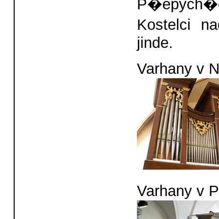
P�epych�c
Kostelci n
jinde.
Varhany v
Varhany v