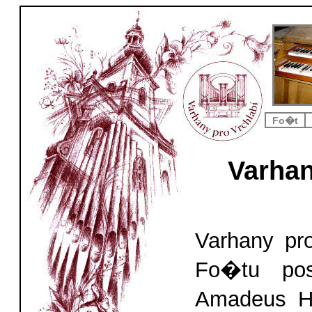
Fo�t
Varha
Varhany pr
Fo�tu po
Amadeus H