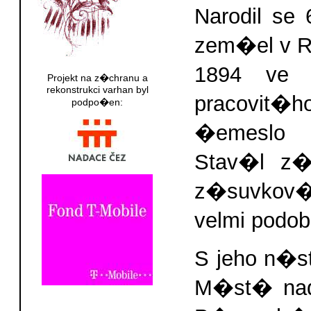
Narodil se
zem�el v 
1894 ve 
Projekt na z�chranu a
rekonstrukci varhan byl
pracovit�h
podpo�en:
�emeslo 
Stav�l z�
z�suvkov�
velmi podo
S jeho n�s
M�st� na